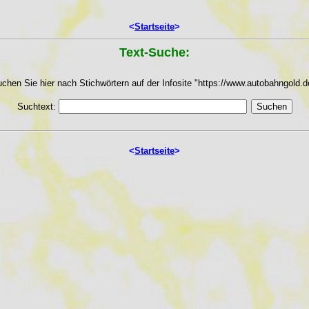
<
Startseite
>
Text-Suche:
chen Sie hier nach Stichwörtern auf der Infosite "https://www.autobahngold.d
Suchtext:
<
Startseite
>