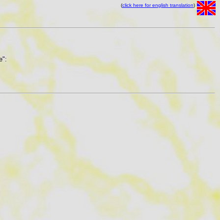
(
click here for english translation
)
e":