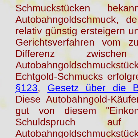
Schmuckstücken bekan
Autobahngoldschmuck, de
relativ günstig ersteigern 
Gerichtsverfahren vom z
Differenz zwisc
Autobahngoldschmuckst
Echtgold-Schmucks erfolgre
§123
,
Gesetz über die Be
Diese Autobahngold-Käufe
gut von diesem "Einko
Schuldspruch au
Autobahngoldschmuckstück