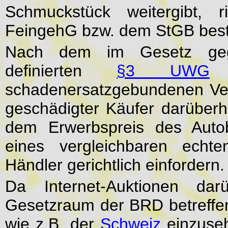
Schmuckstück weitergibt, r
FeingehG bzw. dem StGB bestr
Nach dem im Gesetz geg
definierten
§3 UWG
i
schadenersatzgebundenen Ve
geschädigter Käufer darüberh
dem Erwerbspreis des Auto
eines vergleichbaren echt
Händler gerichtlich einfordern
Da Internet-Auktionen da
Gesetzraum der BRD betreffe
wie z.B. der
Schweiz
einzuseh